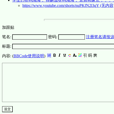
学生们呀吗湖海， 得解放呀吗湖海， 老师和家长， 。。
https://www.youtube.com/shorts/nuPKfN2l3qY (无内容
加跟贴
笔名:
密码:
注册笔名请按
标题:
内容: (
BBCode使用说明
)