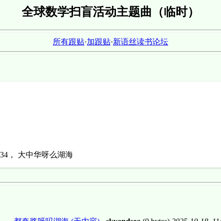
全球数学扫盲活动主题曲（临时）
所有跟贴
·
加跟贴
·
新语丝读书论坛
34， 大中华呀么湖海