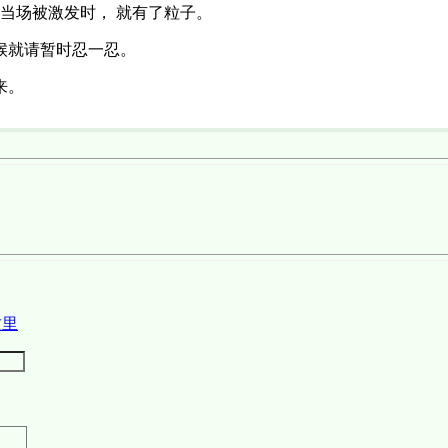
 当场被激发时， 就有了粒子。
候就请暂时忍一忍。
来。
这里