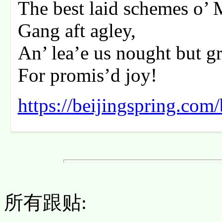
The best laid schemes o’
Gang aft agley,
An’ lea’e us nought but gr
For promis’d joy!
https://beijingspring.co
所有跟贴: