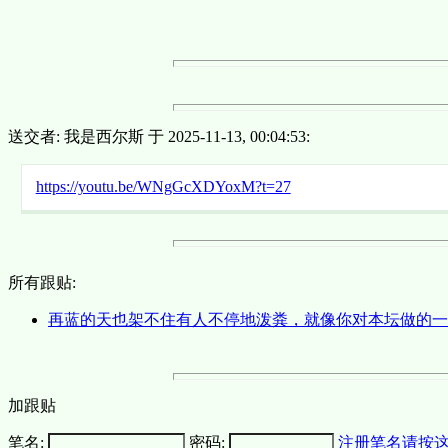
送交者: 我是西尔斯 于 2025-11-13, 00:04:53:
https://youtu.be/WNgGcXDYoxM?t=27
所有跟贴:
再蓝的天也架不住有人不停地泼粪，就像你对本坛做的
加跟贴
笔名:
密码:
注册笔名请按