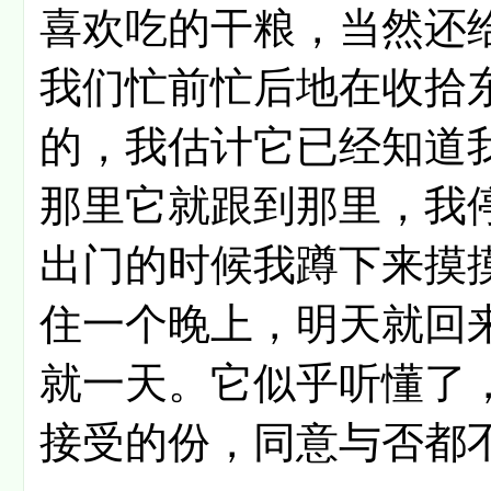
喜欢吃的干粮，当然还
我们忙前忙后地在收拾
的，我估计它已经知道
那里它就跟到那里，我
出门的时候我蹲下来摸
住一个晚上，明天就回
就一天。它似乎听懂了
接受的份，同意与否都