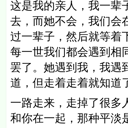
这是我的亲人，我一辈
去，而她不会，我们会
过一辈子，然后就等着
每一世我们都会遇到相
罢了。她遇到我，我遇
道，但走着走着就知道
一路走来，走掉了很多
和你在一起，那种平淡