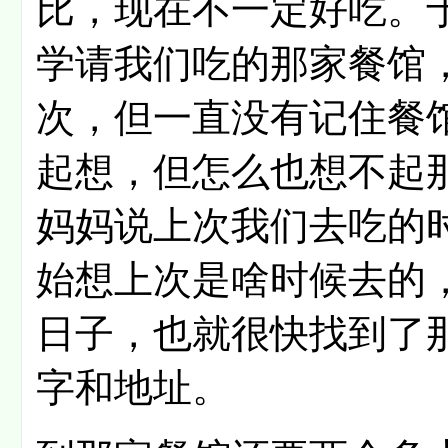
比，现在不一定好吃。
学请我们吃的那家餐馆
次，但一直没有记住餐
起想，但怎么也想不起
妈妈说上次我们去吃的
始想上次是啥时候去的
日子，也就很快找到了
字和地址。