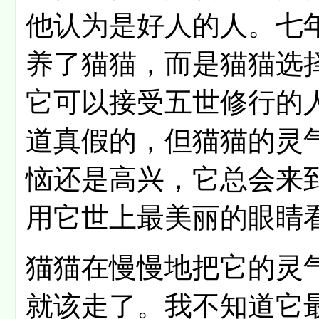
他认为是好人的人。七
养了猫猫，而是猫猫选
它可以接受五世修行的
道真假的，但猫猫的灵
恼还是高兴，它总会来
用它世上最美丽的眼睛
猫猫在慢慢地把它的灵
就该走了。我不知道它