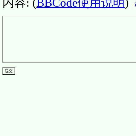
内容: (
BBCode使用说明
)