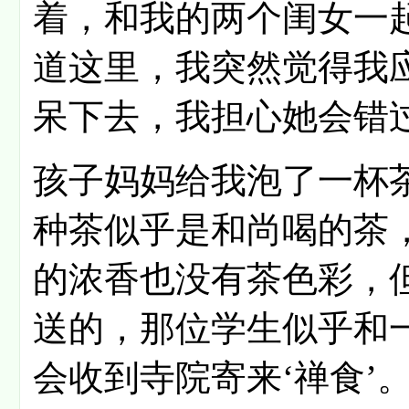
着，和我的两个闺女一
道这里，我突然觉得我
呆下去，我担心她会错
孩子妈妈给我泡了一杯茶
种茶似乎是和尚喝的茶
的浓香也没有茶色彩，
送的，那位学生似乎和
会收到寺院寄来‘禅食’