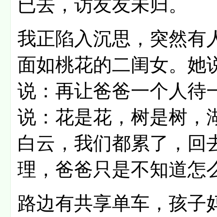
已去，访友友未归。
我正陷入沉思，突然有
面如桃花的二闺女。她
说：再让爸爸一个人待
说：花是花，树是树，
白云，我们都累了，回
理，爸爸只是不知道怎
路边有共享单车，孩子