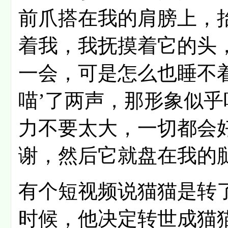
前爪搭在我的肩膀上，
着我，我抚摸着它的头
一会，可是怎么也睡不
喵’了两声，那形象似
力不要太大，一切都会
谢，然后它就盘在我的
有个短视频说猫猫是转
时候，他决定转世成猫