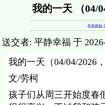
我的一天 （04/0
所有跟贴
·
送交者: 平静幸福 于 2026-04-
我的一天（04/04/202
文/劳柯
孩子们从周三开始度春