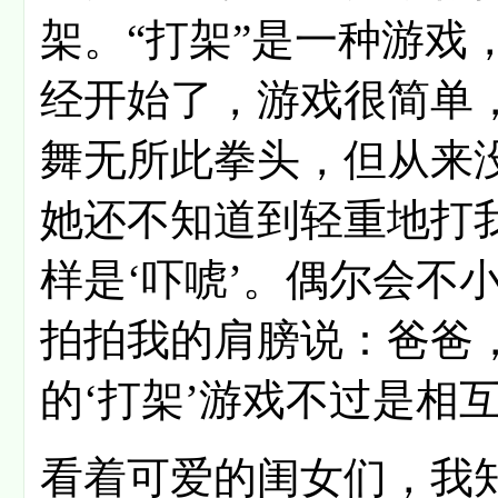
架。“打架”是一种游戏
经开始了，游戏很简单
舞无所此拳头，但从来
她还不知道到轻重地打
样是‘吓唬’。偶尔会不
拍拍我的肩膀说：爸爸
的‘打架’游戏不过是相
看着可爱的闺女们，我