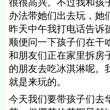
很很高兴。不过我和孩
办法带她们出去玩，她
昨天中午我打电话告诉
顺便问一下孩子们在干
和朋友们正在家里拆房
的朋友去吃冰淇淋呢。
就是来玩的。
今天我们要带孩子们去