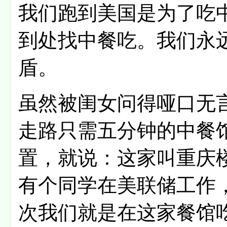
我们跑到美国是为了吃
到处找中餐吃。我们永
盾。
虽然被闺女问得哑口无
走路只需五分钟的中餐
置，就说：这家叫重庆
有个同学在美联储工作
次我们就是在这家餐馆