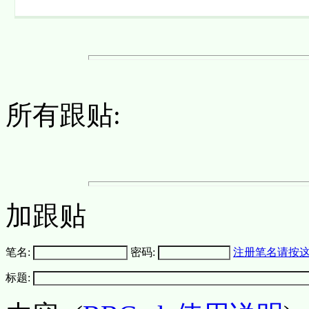
所有跟贴:
加跟贴
笔名:
密码:
注册笔名请按
标题: