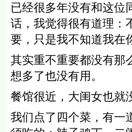
已经很多年没有和这位
话，我觉得很有道理：
要，只是我不知道我在
其实重不重要都没有那
想多了也没有用。
餐馆很近，大闺女也就
我们点了四个菜，有一